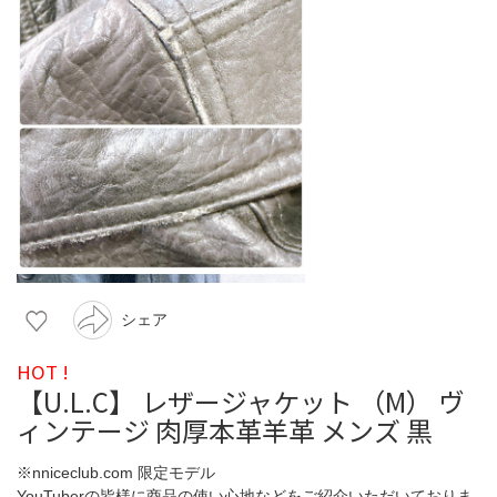
シェア
HOT !
【U.L.C】 レザージャケット （M） ヴ
ィンテージ 肉厚本革羊革 メンズ 黒
※nniceclub.com 限定モデル
YouTuberの皆様に商品の使い心地などをご紹介いただいておりま