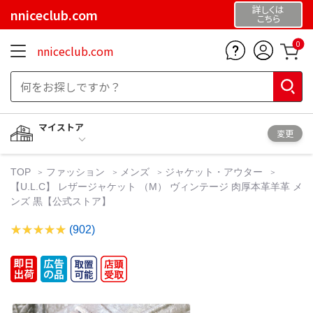
詳しくは
nniceclub.com
こちら
0
nniceclub.com
マイストア
変更
TOP
ファッション
メンズ
ジャケット・アウター
【U.L.C】 レザージャケット （M） ヴィンテージ 肉厚本革羊革 メ
ンズ 黒【公式ストア】
(902)