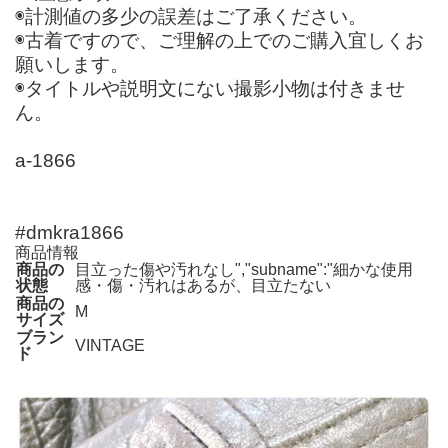
◉計測値の多少の誤差はご了承ください。
◉古着ですので、ご理解の上でのご購入宜しくお
願いします。
◉タイトルや説明文にない撮影小物は付きませ
ん。
a-1866
#dmkra1866
商品情報
商品の
目立った傷や汚れなし","subname":"細かな使用
状態
感・傷・汚れはあるが、目立たない
商品の
M
サイズ
ブラン
VINTAGE
ド