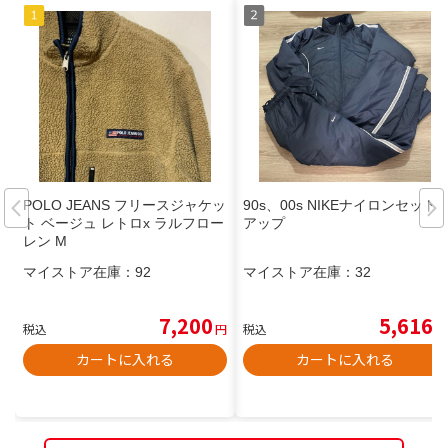
POLO JEANS フリースジャケッ
90s、00s NIKEナイロンセット
ト ベージュ レトロx ラルフロー
アップ
レン M
マイストア在庫：
92
マイストア在庫：
32
7,200
5,616
税込
円
税込
円
カートに入れる
カートに入れる