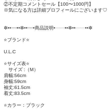
②不定期コメントセール【100〜1000円】
※気になる方は詳細プロフィールにございます♡
✼••┈┈••✼••┈┈•商品説明•┈┈••✼••┈┈••✼
⭐️ブランド⭐️
U.L.C
⭐️サイズ表⭐️
サイズ :（M）
肩幅:56cm
身幅:59cm
袖丈:61.5cm
着丈:83.5cm
⭐️カラー：ブラック