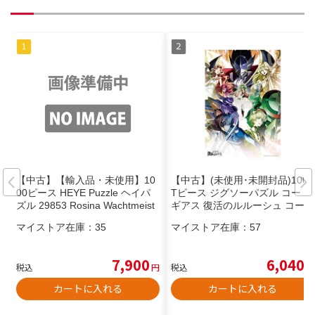
【中古】【輸入品・未使用】10
【中古】(未使用･未開封品)1000
00ピース HEYE Puzzle ヘイパ
Tピース ジグソーパズル コード
ズル 29853 Rosina Wachtmeist
ギアス 復活のルルーシュ コード
er : Yellow Ribbon
ギアス 復活のルルーシュ(51x7
マイストア在庫：
35
マイストア在庫：
57
3.5cm)
7,900
6,040
税込
円
税込
円
カートに入れる
カートに入れる