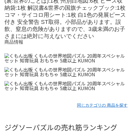
(裏:世界のことば):1枚 州別白地図:6枚 ピース収
納袋:1枚 解説書&世界の国旗チェックブック:1枚
コマ・サイコロ用シート:1枚 白1色の発展ピース
付き 安全警告 ST取得。小部品があります。誤
飲、窒息の危険がありますので、3歳未満のお子
さまには絶対に与えないでください
商品情報
同じカテゴリの 商品を探す
ジグソーパズルの売れ筋ランキング