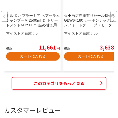
ミルボン プラーミア ヘアセラム
☆◆当店在庫有りセール特価!!!
シャンプーM 2500ml ＆ トリー
GBW64180 カーボンナックルコ
トメントM 2500ml 詰め替え用
ンフォートグローブ（モーター
セット
サイクル／レディース）【GOL
マイストア在庫：
5
マイストア在庫：
55
DWIN】 グローブ ツーリング ゴ
ールドウィン 【バイク用品】
11,661
3,638
税込
円
税込
円
カートに入れる
カートに入れる
このカテゴリをもっと見る
カスタマーレビュー