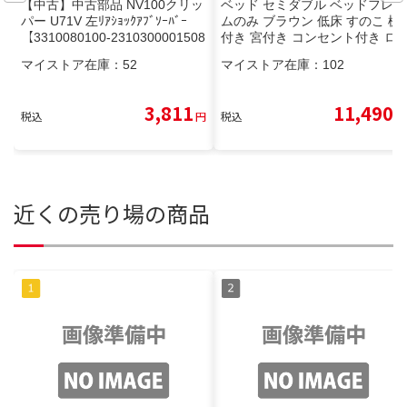
【中古】中古部品 NV100クリッ
ベッド セミダブル ベッドフレー
パー U71V 左ﾘｱｼｮｯｸｱﾌﾞｿｰﾊﾞｰ
ムのみ ブラウン 低床 すのこ 棚
【3310080100-2310300001508
付き 宮付き コンセント付き ロ
00】
ーベッド 組立品
マイストア在庫：
52
マイストア在庫：
102
3,811
11,490
税込
円
税込
円
近くの売り場の商品