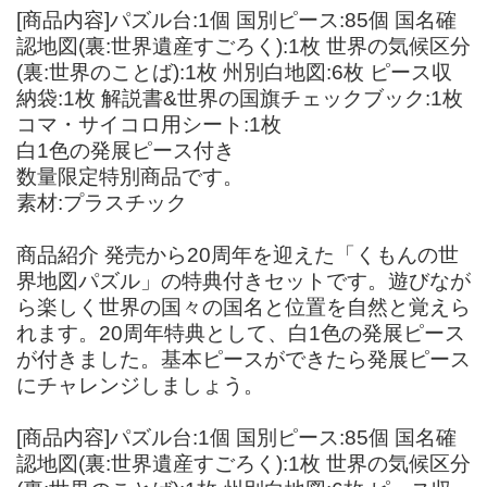
[商品内容]パズル台:1個 国別ピース:85個 国名確
認地図(裏:世界遺産すごろく):1枚 世界の気候区分
(裏:世界のことば):1枚 州別白地図:6枚 ピース収
納袋:1枚 解説書&世界の国旗チェックブック:1枚
コマ・サイコロ用シート:1枚
白1色の発展ピース付き
数量限定特別商品です。
素材:プラスチック
商品紹介 発売から20周年を迎えた「くもんの世
界地図パズル」の特典付きセットです。遊びなが
ら楽しく世界の国々の国名と位置を自然と覚えら
れます。20周年特典として、白1色の発展ピース
が付きました。基本ピースができたら発展ピース
にチャレンジしましょう。
[商品内容]パズル台:1個 国別ピース:85個 国名確
認地図(裏:世界遺産すごろく):1枚 世界の気候区分