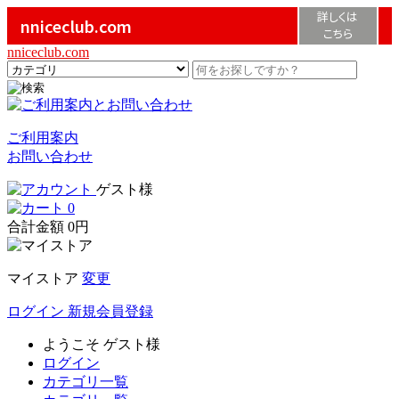
詳しくは
nniceclub.com
こちら
nniceclub.com
ご利用案内
お問い合わせ
ゲスト様
0
合計金額
0円
マイストア
変更
ログイン
新規会員登録
ようこそ
ゲスト様
ログイン
カテゴリ一覧