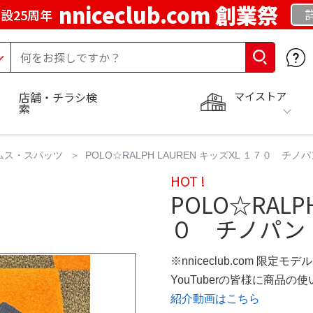
nniceclub.com 創業祭
設25周年
マイストア
店舗・チラシ検
索
ムス・スパッツ
POLO☆RALPH LAUREN キッズXL １７０ 
HOT !
POLO☆RALP
０ チノパン
※nniceclub.com 限定モデル
YouTuberの皆様に商品
紹介動画はこちら