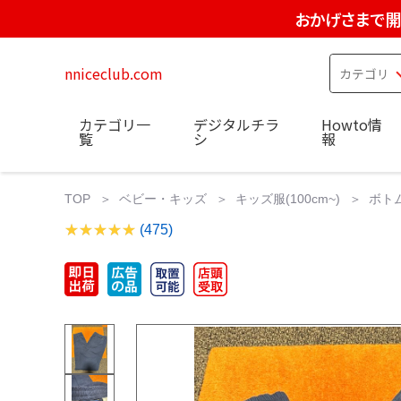
おかげさまで開
nniceclub.com
カテゴリ一
デジタルチラ
Howto情
覧
シ
報
TOP
ベビー・キッズ
キッズ服(100cm~)
ボト
(475)