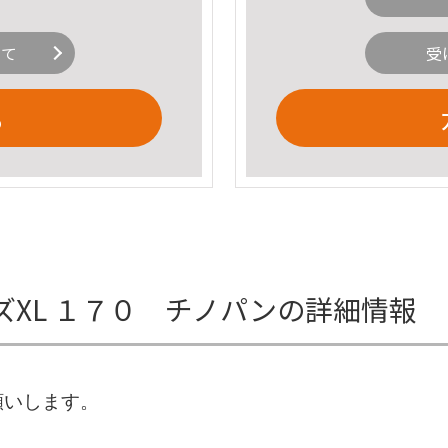
いて
受
る
 キッズXL １７０ チノパンの詳細情報
願いします。