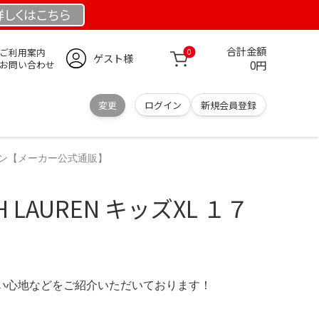
詳しくは
こちら
合計金額
ご利用案内
0
ゲスト様
0円
お問い合わせ
変更
ログイン
新規会員登録
チノパン【メーカー公式通販】
H LAUREN キッズXL １７
の使い心地などをご紹介いただいております！